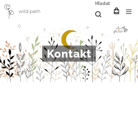
Hľadať
wild path
Kontakt