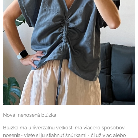
Nová, nenosená blúzka
Blúzka má univerzálnu veľkosť, má viacero spôsobov
nosenia- viete si ju stiahnuť šnúrkami - či už viac alebo