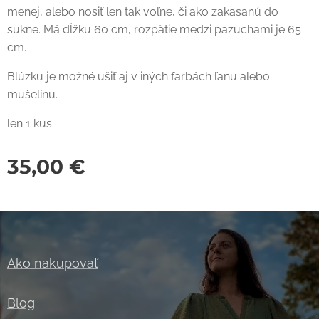
menej, alebo nosiť len tak voľne, či ako zakasanú do
sukne. Má dĺžku 60 cm, rozpätie medzi pazuchami je 65
cm.
Blúzku je možné ušiť aj v iných farbách ľanu alebo
mušelínu.
len 1 kus
35,00
€
Ako nakupovať
Blog