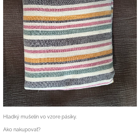
Hladký mušelín vo vzore pásiky.
Ako nakupovať?