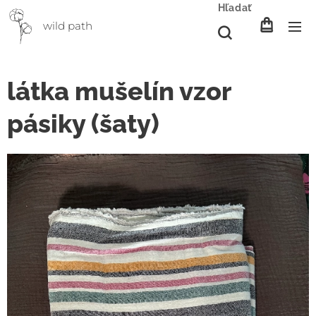
Hľadať
wild path
látka mušelín vzor
pásiky (šaty)