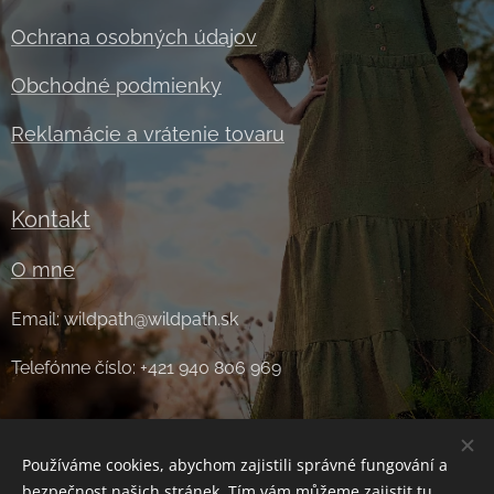
Ochrana osobných údajov
Obchodné podmienky
Reklamácie a vrátenie tovaru
Kontakt
O mne
Email: wildpath@wildpath.sk
Telefónne číslo: +421 940 806 969
Používáme cookies, abychom zajistili správné fungování a
bezpečnost našich stránek. Tím vám můžeme zajistit tu