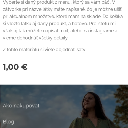
Vyberte si daný produkt z menu, ktorý sa vám páči. V
zátvorke pri názve látky máte napísané, čo je môžné ušiť
pri aktuálnom množstve, ktoré mám na sklade. Do košíka
si vložte látku aj daný produkt, a hotovo. Pre istotu mi
však aj tak môžete napísať mail, alebo na instagrame a
vieme dohodnúť všetky detaily.
Z tohto materiálu si viete objednať: šaty
1,00
€
Ako nakupovať
Blog