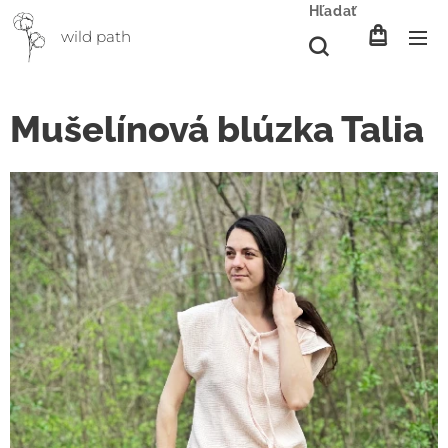
Hľadať
wild path
Mušelínová blúzka Talia