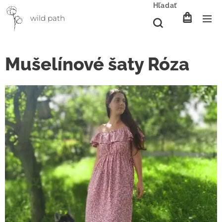
Hľadať
wild path
Mušelínové šaty Róza